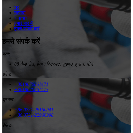
घर
उत्पादों
समाचार
हमारे बारे में
हमसे संपर्क करें
हमसे संपर्क करें
पता:
88 कैड रोड, हेतांग स्ट्रिक्ट, ज़ुझाउ, हुनान, चीन
फ़ोन:
+8618670861471
+8618670861473
दूरभाष:
+86 0731-28160041
+86 0731-22966998
ईमेल: