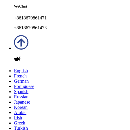
WeChat
+8618670861471
+8618670861473
शीर्ष
English
French
German
Portuguese
Spanish
Russian
Japanese
Korean
Arabic
Irish
Greek
Turkish