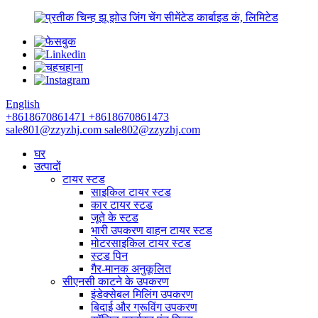
झू झोउ जिंग चेंग सीमेंटेड कार्बाइड कं, लिमिटेड
English
+8618670861471
+8618670861473
sale801@zzyzhj.com
sale802@zzyzhj.com
घर
उत्पादों
टायर स्टड
साइकिल टायर स्टड
कार टायर स्टड
जूते के स्टड
भारी उपकरण वाहन टायर स्टड
मोटरसाइकिल टायर स्टड
स्टड पिन
गैर-मानक अनुकूलित
सीएनसी काटने के उपकरण
इंडेक्सेबल मिलिंग उपकरण
बिदाई और ग्रूविंग उपकरण